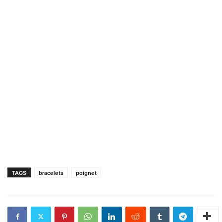
TAGS
bracelets
poignet