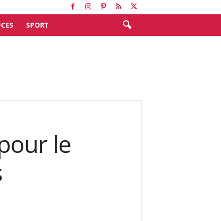
CES
SPORT
pour le
s