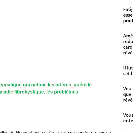
Fati
esse
prin
Amél
rédu
card
révèl
Il l
cet h
atique qui nettoie les artères, guérit le
Vous
ladie fibrokystique, les problèmes
que 
révé
Vous
ente
euilles de Neem et une cuillère à café de poudre de bois de