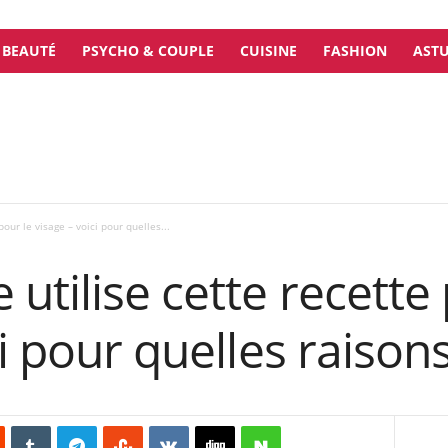
BEAUTÉ
PSYCHO & COUPLE
CUISINE
FASHION
ASTU
our le visage – voici pour quelles...
utilise cette recette 
ci pour quelles raison