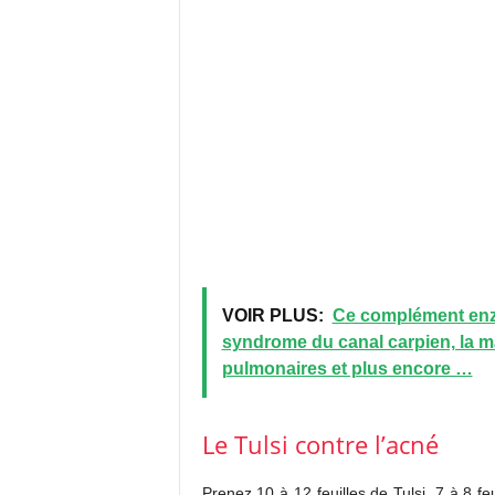
VOIR PLUS:
Ce complément enzym
syndrome du canal carpien, la ma
pulmonaires et plus encore …
Le Tulsi contre l’acné
Prenez 10 à 12 feuilles de Tulsi, 7 à 8 f