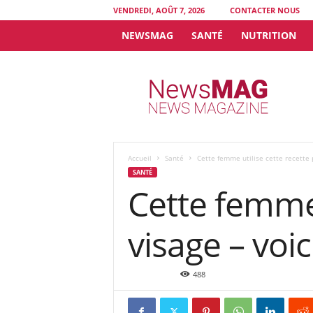
VENDREDI, AOÛT 7, 2026
CONTACTER NOUS
NEWSMAG
SANTÉ
NUTRITION
N
e
w
s
M
A
G
Accueil
Santé
Cette femme utilise cette recette p
SANTÉ
Cette femme 
visage – voi
Jan 9, 2019
488