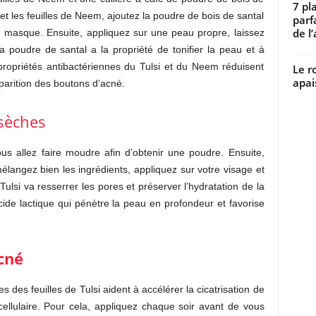
7 pl
 et les feuilles de Neem, ajoutez la poudre de bois de santal
parf
de l’
n masque. Ensuite, appliquez sur une peau propre, laissez
 poudre de santal a la propriété de tonifier la peau et à
 propriétés antibactériennes du Tulsi et du Neem réduisent
Le r
apai
parition des boutons d’acné.
 sèches
us allez faire moudre afin d’obtenir une poudre. Ensuite,
langez bien les ingrédients, appliquez sur votre visage et
ulsi va resserrer les pores et préserver l’hydratation de la
acide lactique qui pénètre la peau en profondeur et favorise
acné
es des feuilles de Tulsi aident à accélérer la cicatrisation de
cellulaire. Pour cela, appliquez chaque soir avant de vous