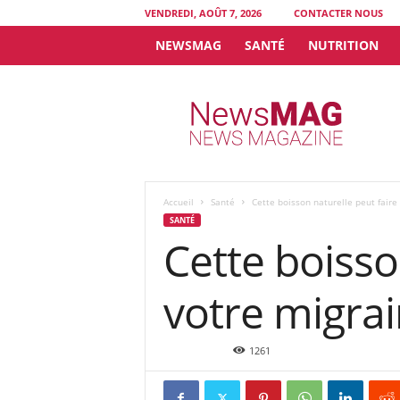
VENDREDI, AOÛT 7, 2026
CONTACTER NOUS
NEWSMAG
SANTÉ
NUTRITION
N
e
w
s
M
A
G
Accueil
Santé
Cette boisson naturelle peut fair
SANTÉ
Cette boisso
votre migra
Mai 2, 2016
1261