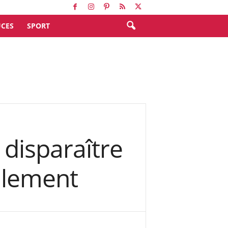
CES
SPORT
 disparaître
ulement