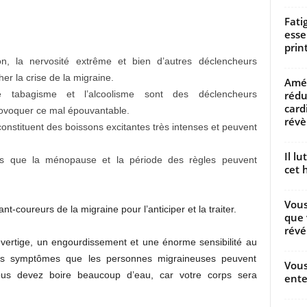
Fati
esse
prin
on, la nervosité extrême et bien d’autres déclencheurs
r la crise de la migraine.
Amél
rédu
e tabagisme et l’alcoolisme sont des déclencheurs
card
ovoquer ce mal épouvantable.
révèl
 constituent des boissons excitantes très intenses et peuvent
Il l
s que la ménopause et la période des règles peuvent
cet h
Vous
nt-coureurs de la migraine pour l’anticiper et la traiter.
que 
révé
vertige, un engourdissement et une énorme sensibilité au
 les symptômes que les personnes migraineuses peuvent
Vous
ous devez boire beaucoup d’eau, car votre corps sera
ente