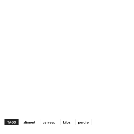
TAGS
aliment
cerveau
kilos
perdre