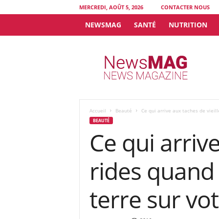
MERCREDI, AOÛT 5, 2026
CONTACTER NOUS
NEWSMAG
SANTÉ
NUTRITION
N
e
w
s
M
A
G
Accueil
Beauté
Ce qui arrive aux taches de vieil
BEAUTÉ
Ce qui arrive
rides quand
terre sur vo