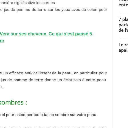
anière significative les cernes.
ente
le jus de pomme de terre sur les yeux avec du coton pour
7 pl
parf
de l’
e Vera sur ses cheveux. Ce qui s’est passé 5
re
Le r
apai
 efficace anti-vieillissant de la peau, en particulier pour
 du jus de pomme de terre donne un éclat sain à votre peau.
u.
sombres :
el pour estomper toute tache sombre sur votre peau.