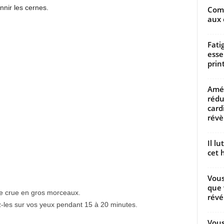
nnir les cernes.
Comm
aux 
Fati
esse
prin
Amél
rédu
card
révèl
Il l
cet h
Vous
que 
e crue en gros morceaux.
révé
z-les sur vos yeux pendant 15 à 20 minutes.
Vous