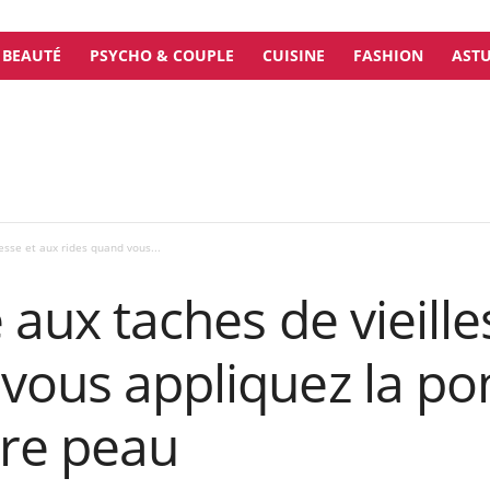
BEAUTÉ
PSYCHO & COUPLE
CUISINE
FASHION
ASTU
lesse et aux rides quand vous...
 aux taches de vieille
 vous appliquez la 
tre peau