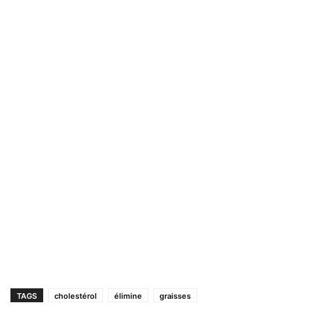
TAGS
cholestérol
élimine
graisses