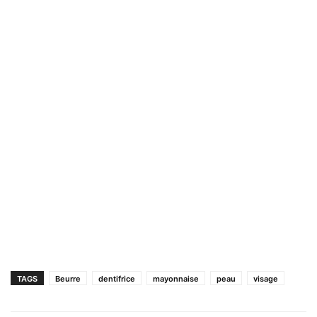
TAGS
Beurre
dentifrice
mayonnaise
peau
visage