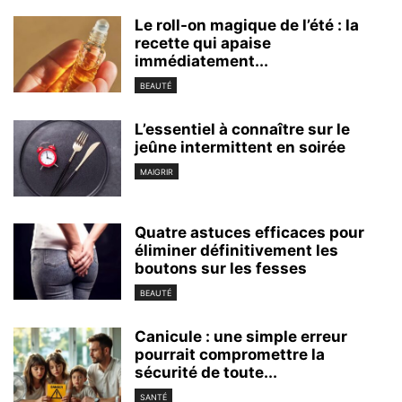
Le roll-on magique de l’été : la
recette qui apaise
immédiatement...
BEAUTÉ
L’essentiel à connaître sur le
jeûne intermittent en soirée
MAIGRIR
Quatre astuces efficaces pour
éliminer définitivement les
boutons sur les fesses
BEAUTÉ
Canicule : une simple erreur
pourrait compromettre la
sécurité de toute...
SANTÉ