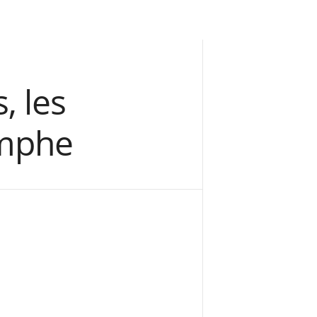
, les
ymphe