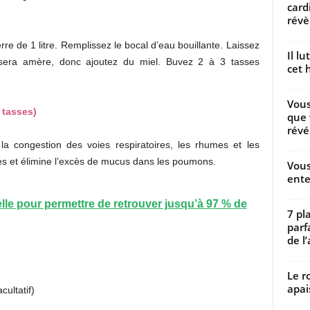
card
révèl
re de 1 litre. Remplissez le bocal d’eau bouillante. Laissez
Il l
n sera amère, donc ajoutez du miel. Buvez 2 à 3 tasses
cet h
Vous
 tasses)
que 
révé
 la congestion des voies respiratoires, les rhumes et les
tées et élimine l’excès de mucus dans les poumons.
Vous
ente
lle pour permettre de retrouver jusqu’à 97 % de
7 pl
parf
de l’
Le r
apai
cultatif)