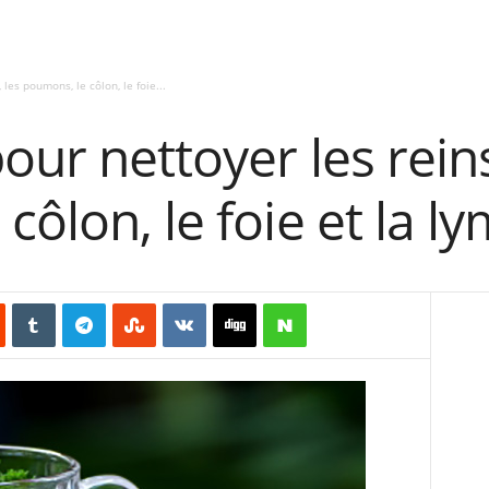
 les poumons, le côlon, le foie...
our nettoyer les reins
côlon, le foie et la l