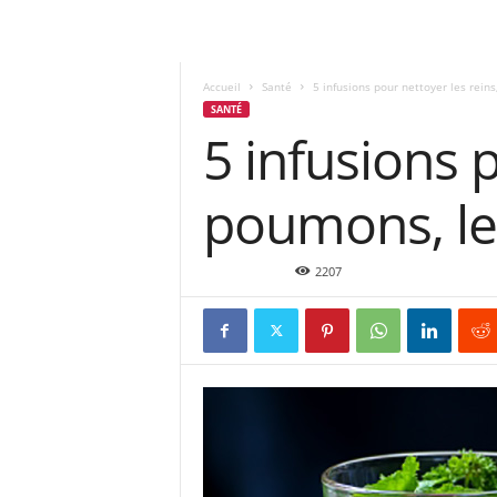
Accueil
Santé
5 infusions pour nettoyer les reins,
SANTÉ
5 infusions p
poumons, le 
Oct 30, 2015
2207