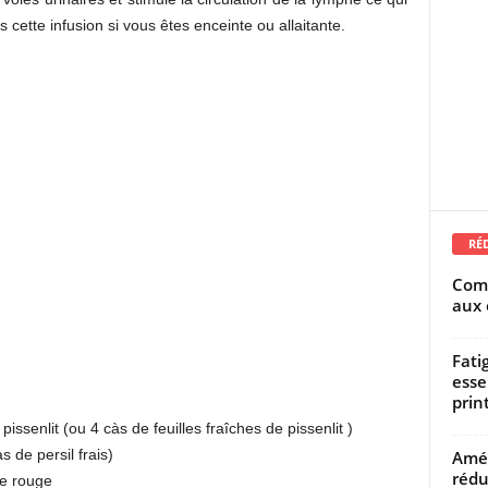
as cette infusion si vous êtes enceinte ou allaitante.
RÉ
Comm
aux 
Fati
esse
prin
issenlit (ou 4 càs de feuilles fraîches de pissenlit )
s de persil frais)
Amél
rédu
le rouge