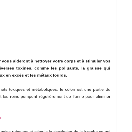
 vous aideront à nettoyer votre corps et à stimuler vos
verses toxines, comme les polluants, la graisse qui
ux en excès et les métaux lourds.
chets toxiques et métaboliques, le côlon est une partie du
et les reins pompent régulièrement de l’urine pour éliminer
)
s voies urinaires et stimule la circulation de la lymphe ce qui