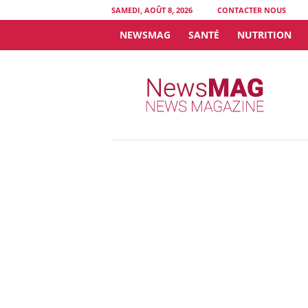
SAMEDI, AOÛT 8, 2026
CONTACTER NOUS
NEWSMAG
SANTÉ
NUTRITION
N
e
w
s
M
A
G