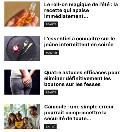
Le roll-on magique de l’été : la
recette qui apaise
immédiatement...
BEAUTÉ
L’essentiel à connaître sur le
jeûne intermittent en soirée
MAIGRIR
Quatre astuces efficaces pour
éliminer définitivement les
boutons sur les fesses
BEAUTÉ
Canicule : une simple erreur
pourrait compromettre la
sécurité de toute...
SANTÉ