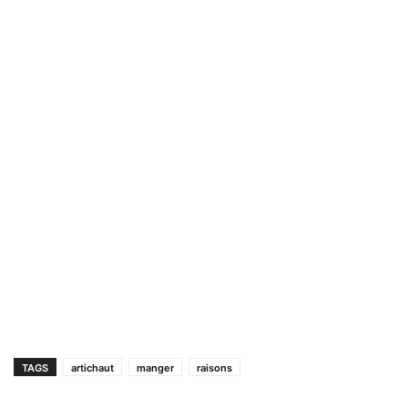
TAGS
artichaut
manger
raisons