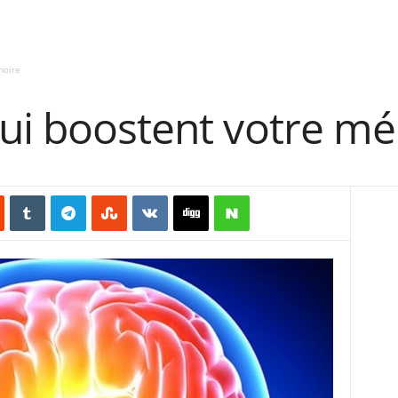
moire
qui boostent votre m