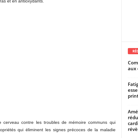
ras et en antioxydants.
RÉ
Comm
aux 
Fati
esse
prin
Amél
rédu
 le cerveau contre les troubles de mémoire communs qui
card
révèl
ropriétés qui éliminent les signes précoces de la maladie