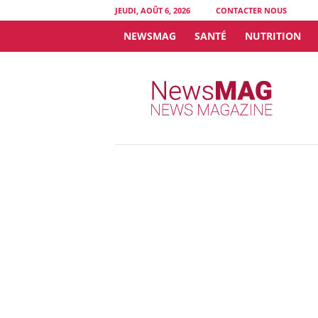
JEUDI, AOÛT 6, 2026
CONTACTER NOUS
NEWSMAG
SANTÉ
NUTRITION
N
e
w
s
M
A
G