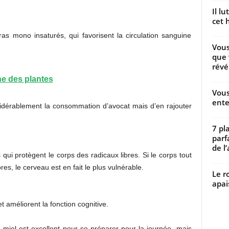
Il l
cet h
as mono insaturés, qui favorisent la circulation sanguine
Vous
que 
révé
e des plantes
Vous
ente
sidérablement la consommation d’avocat mais d’en rajouter
7 pl
parf
de l’
qui protègent le corps des radicaux libres. Si le corps tout
bres, le cerveau est en fait le plus vulnérable.
Le r
apai
et améliorent la fonction cognitive.
 miel est excellent pour se préparer pour la journée, mais