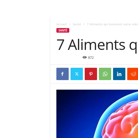
Accueil
Santé
7 Aliments qui boostent votre mé
SANTÉ
7 Aliments 
Juin 27, 2015
872