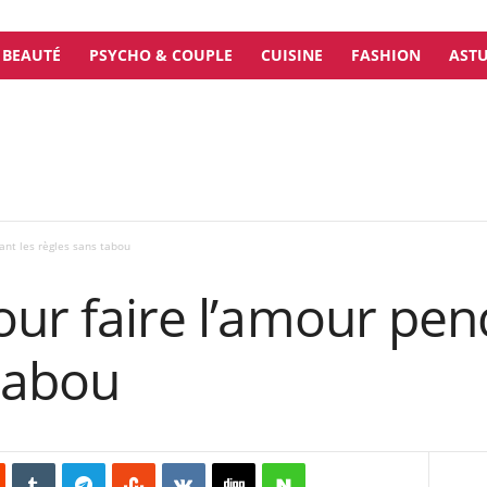
BEAUTÉ
PSYCHO & COUPLE
CUISINE
FASHION
ASTU
ant les règles sans tabou
our faire l’amour pen
tabou