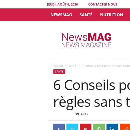
JEUDI, AOÛT 6, 2026
CONTACTER NOUS
NEWSMAG
SANTÉ
NUTRITION
N
e
w
s
M
A
G
Accueil
Santé
6 Conseils pour faire l’amour pend
SANTÉ
6 Conseils p
règles sans 
Oct 6, 2015
4233