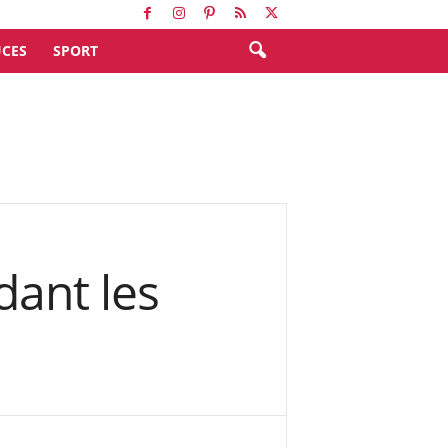
CES
SPORT
dant les