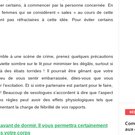
uter certains, à commencer par la personne concernée. En
s femmes qui se considèrent « sales » au cours de cette
 pas réfractaires à cette idée. Pour éviter certains
mble à une scène de crime, prenez quelques précautions
tte sombre sur le lit pour minimiser les dégâts, surtout si
 des ébats torrides ! Il pourrait être gênant que votre
ieu de vous sentir embarrassée, dites-vous que vous
excitation. Et si votre partenaire est partant pour le faire,
re ! Beaucoup de sexologues s’accordent à dire que l’aspect
les règles peut avoir des effets physiologiques tels que
ntant la charge de fébrilité de vos rapports.
RÉ
Comm
vant de dormir. Il vous permettra certainement
aux 
ns votre corps