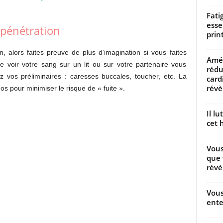
Fati
esse
s pénétration
prin
, alors faites preuve de plus d’imagination si vous faites
Amél
e voir votre sang sur un lit ou sur votre partenaire vous
rédu
z vos préliminaires : caresses buccales, toucher, etc. La
card
révèl
dos pour minimiser le risque de « fuite ».
Il l
cet h
Vous
que 
révé
Vous
ente