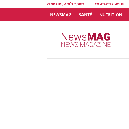
VENDREDI, AOÛT 7, 2026
CONTACTER NOUS
NEWSMAG
SANTÉ
NUTRITION
N
e
w
s
M
A
G