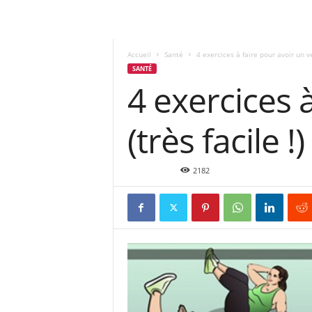
Accueil
Santé
4 exercices à faire pour avoir un ven
SANTÉ
4 exercices 
(très facile !)
Avr 5, 2018
2182