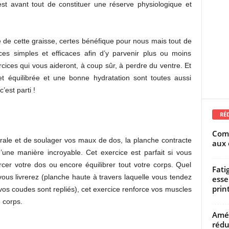
est avant tout de constituer une réserve physiologique et
 de cette graisse, certes bénéfique pour nous mais tout de
ices simples et efficaces afin d’y parvenir plus ou moins
ices qui vous aideront, à coup sûr, à perdre du ventre. Et
et équilibrée et une bonne hydratation sont toutes aussi
est parti !
RÉ
Comm
brale et de soulager vos maux de dos, la planche contracte
aux 
une manière incroyable. Cet exercice est parfait si vous
rcer votre dos ou encore équilibrer tout votre corps. Quel
Fati
ous livrerez (planche haute à travers laquelle vous tendez
esse
prin
os coudes sont repliés), cet exercice renforce vos muscles
e corps.
Amél
rédu