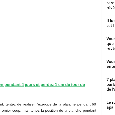
card
révèl
Il l
cet h
Vous
que 
révé
Vous
ente
7 pl
parf
n pendant 4 jours et perdez 1 cm de tour de
de l’
Le r
nt, tentez de réaliser l’exercice de la planche pendant 60
apai
remier coup, maintenez la position de la planche pendant