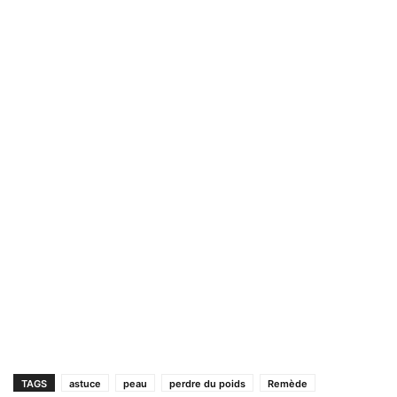
TAGS
astuce
peau
perdre du poids
Remède