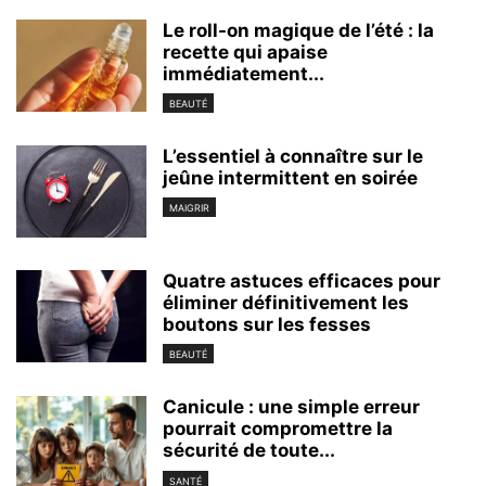
Le roll-on magique de l’été : la
recette qui apaise
immédiatement...
BEAUTÉ
L’essentiel à connaître sur le
jeûne intermittent en soirée
MAIGRIR
Quatre astuces efficaces pour
éliminer définitivement les
boutons sur les fesses
BEAUTÉ
Canicule : une simple erreur
pourrait compromettre la
sécurité de toute...
SANTÉ