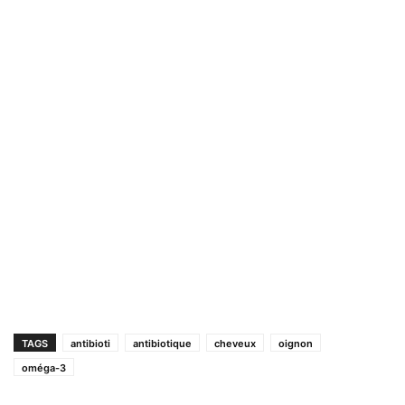
TAGS
antibioti
antibiotique
cheveux
oignon
oméga-3