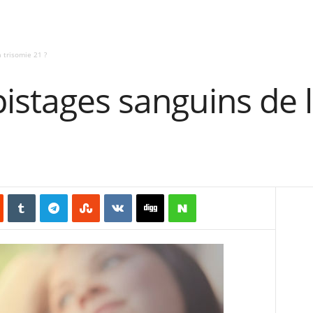
 trisomie 21 ?
istages sanguins de l