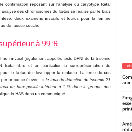
 de confirmation reposant sur l’analyse du caryotype fœtal
e analyse des chromosomes du fœtus se réalise par le biais
ntèse, deux examens invasifs et lourds pour la femme
sque de fausse couche.
supérieur à 99 %
 non invasif (également appelés tests DPNI de la trisomie
 fœtal libre et en particulier la surreprésentation du
RÉ
 pour le fœtus de développer la maladie. La force de ces
Comm
r performance élevée : «
le taux de détection de trisomie 21
aux 
taux de faux positifs inférieur à 1 % dans le groupe des
xplique la HAS dans un communiqué.
Fati
esse
prin
Amél
rédu