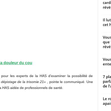
card
révèl
Il l
cet h
Vous
que 
révé
Vous
la douleur du cou
ente
é pour les experts de la HAS d’examiner la possibilité de
7 pl
parf
e dépistage de la trisomie 21
« , pointe le communiqué. Une
de l’
 la HAS aidée de professionnels de santé.
Le r
apai