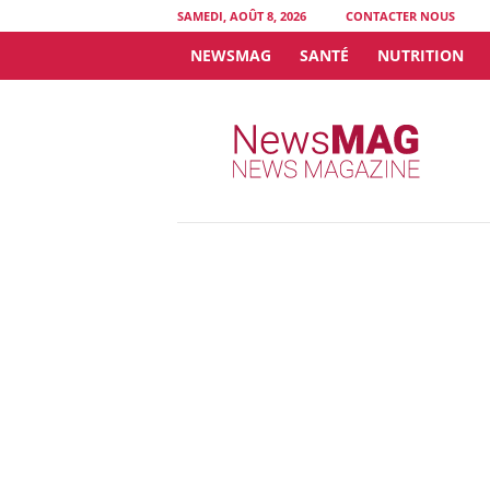
SAMEDI, AOÛT 8, 2026
CONTACTER NOUS
NEWSMAG
SANTÉ
NUTRITION
N
e
w
s
M
A
G