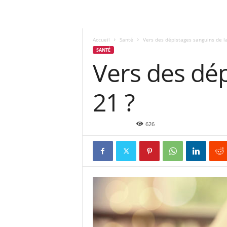
Accueil
Santé
Vers des dépistages sanguins de la
SANTÉ
Vers des dép
21 ?
Nov 30, 2015
626