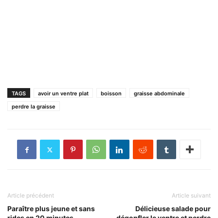
TAGS
avoir un ventre plat
boisson
graisse abdominale
perdre la graisse
Article précédent
Article suivant
Paraître plus jeune et sans
Délicieuse salade pour
rides en 20 minutes
dégonfler le ventre et perdre