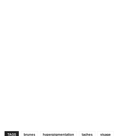
TAGS
brunes
hyperpigmentation
taches
visage