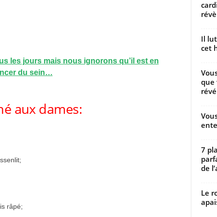
card
révèl
Il l
cet h
s les jours mais nous ignorons qu’il est en
Vous
ancer du sein…
que 
révé
iné aux dames:
Vous
ente
7 pl
parf
ssenlit;
de l’
Le r
apai
is râpé;