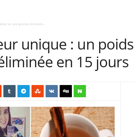
éduit et une graisse éliminée...
ur unique : un poids 
éliminée en 15 jours