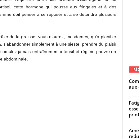
ortisol, cette hormone qui pousse aux fringales et à des
emme doit penser à se reposer et à se détendre plusieurs
ûler de la graisse, vous n’aurez, mesdames, qu’à planifier
s’abandonner simplement à une sieste, prendre du plaisir
accumulez jamais entraînement intensif et régime pauvre en
sse abdominale.
RÉ
Comm
aux 
Fati
esse
prin
Amél
rédu