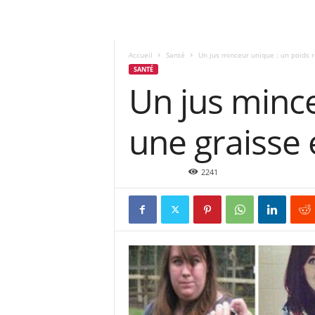
Accueil
Santé
Un jus minceur unique : un poids r
SANTÉ
Un jus mince
une graisse 
Juin 10, 2016
2241