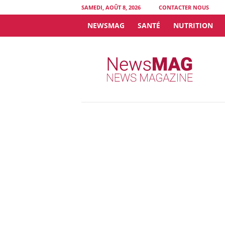
SAMEDI, AOÛT 8, 2026
CONTACTER NOUS
NEWSMAG
SANTÉ
NUTRITION
N
e
w
s
M
A
G