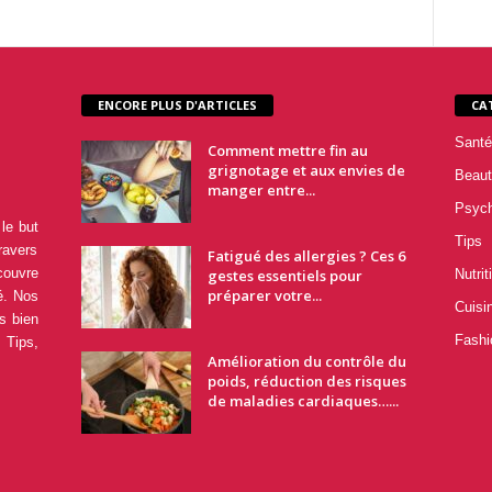
ENCORE PLUS D'ARTICLES
CA
Santé
Comment mettre fin au
grignotage et aux envies de
Beaut
manger entre...
Psyc
le but
Tips
ravers
Fatigué des allergies ? Ces 6
couvre
gestes essentiels pour
Nutrit
préparer votre...
é. Nos
Cuisi
s bien
Fashi
 Tips,
Amélioration du contrôle du
poids, réduction des risques
de maladies cardiaques…...