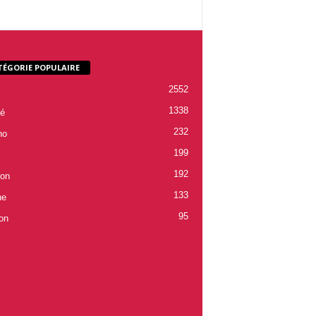
TÉGORIE POPULAIRE
2552
1338
é
232
ho
199
192
ion
133
ne
95
on