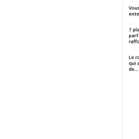
Vous
ente
7 pl
parf
raffo
Le r
qui 
de...