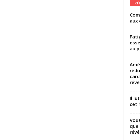
RÉ
Comm
aux 
Fati
esse
au p
Amél
rédu
card
révèl
Il l
cet h
Vous
que 
révé