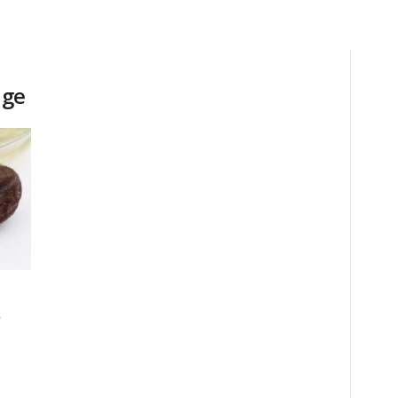
age
.