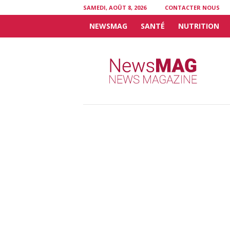
SAMEDI, AOÛT 8, 2026
CONTACTER NOUS
NEWSMAG
SANTÉ
NUTRITION
N
e
w
s
M
A
G