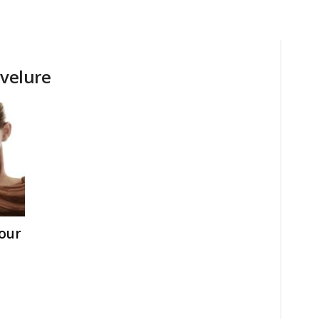
evelure
our