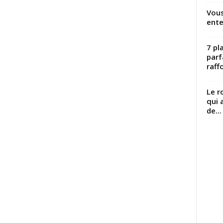
Vous
ente
7 pl
parf
raffo
Le r
qui 
de...