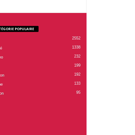
TÉGORIE POPULAIRE
2552
1338
é
232
ho
199
192
ion
133
ne
95
on