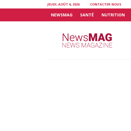
JEUDI, AOÛT 6, 2026
CONTACTER NOUS
NEWSMAG
SANTÉ
NUTRITION
N
e
w
s
M
A
G