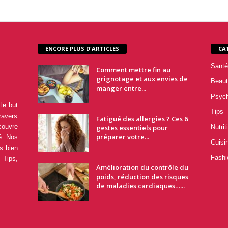
ENCORE PLUS D'ARTICLES
CA
Santé
Comment mettre fin au
grignotage et aux envies de
Beaut
manger entre...
Psyc
le but
Tips
ravers
Fatigué des allergies ? Ces 6
couvre
gestes essentiels pour
Nutrit
préparer votre...
é. Nos
Cuisi
s bien
Fashi
 Tips,
Amélioration du contrôle du
poids, réduction des risques
de maladies cardiaques…...