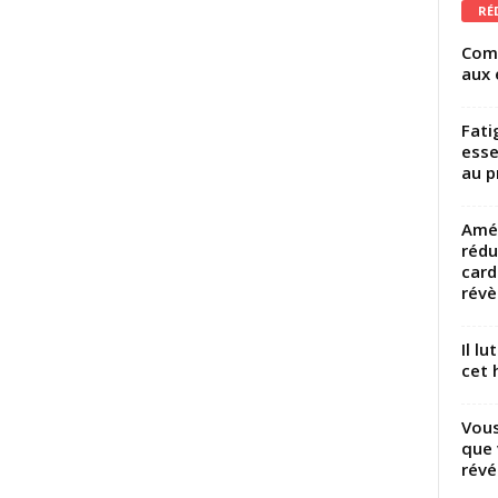
RÉ
Comm
aux 
Fati
esse
au p
Amél
rédu
card
révèl
Il l
cet h
Vous
que 
révé