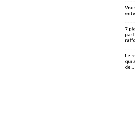
Vous
ente
7 pl
parf
raffo
Le r
qui 
de...