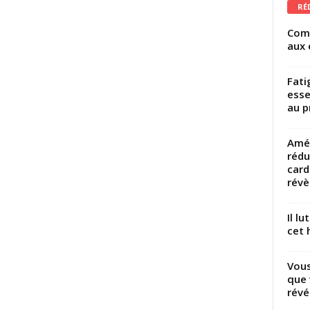
RÉ
Comm
aux 
Fati
esse
au p
Amél
rédu
card
révèl
Il l
cet h
Vous
que 
révé