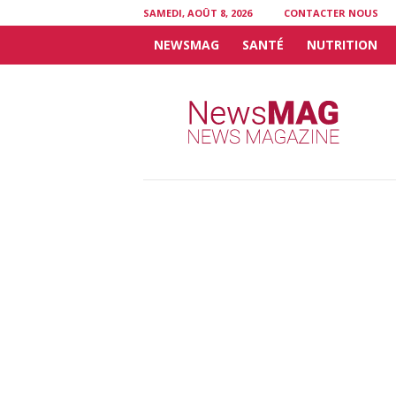
SAMEDI, AOÛT 8, 2026
CONTACTER NOUS
NEWSMAG
SANTÉ
NUTRITION
N
e
w
s
M
A
G