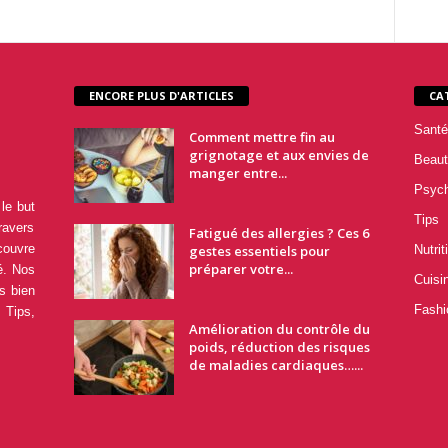
ENCORE PLUS D'ARTICLES
CA
Santé
Comment mettre fin au
grignotage et aux envies de
Beaut
manger entre...
Psyc
le but
Tips
ravers
Fatigué des allergies ? Ces 6
couvre
gestes essentiels pour
Nutrit
préparer votre...
é. Nos
Cuisi
s bien
Fashi
 Tips,
Amélioration du contrôle du
poids, réduction des risques
de maladies cardiaques…...