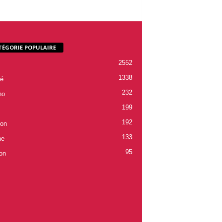
TÉGORIE POPULAIRE
2552
1338
é
232
ho
199
192
ion
133
ne
95
on