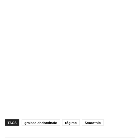
TAGS
graisse abdominale
régime
Smoothie