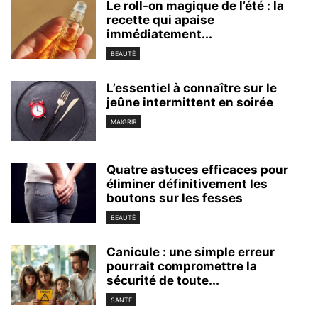
Le roll-on magique de l’été : la
recette qui apaise
immédiatement...
BEAUTÉ
L’essentiel à connaître sur le
jeûne intermittent en soirée
MAIGRIR
Quatre astuces efficaces pour
éliminer définitivement les
boutons sur les fesses
BEAUTÉ
Canicule : une simple erreur
pourrait compromettre la
sécurité de toute...
SANTÉ