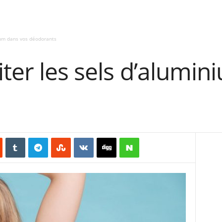
nium dans vos déodorants
iter les sels d’alumi