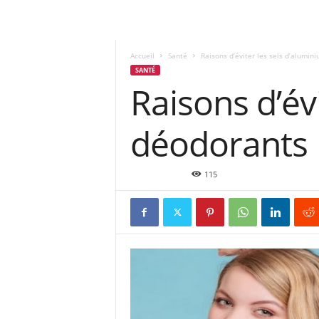
Accueil
Santé
Raisons d’éviter les sels d’alumi
SANTÉ
Raisons d’év
déodorants
Nov 19, 2019
115