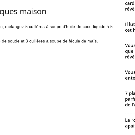
card
fiques maison
révèl
Il l
on, mélangez 5 cuillères à soupe d’huile de coco liquide à 5
cet h
e de soude et 3 cuillères à soupe de fécule de maïs.
Vous
que 
révé
Vous
ente
7 pl
parf
de l’
Le r
apai