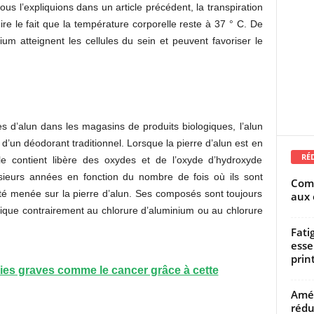
us l’expliquions dans un article précédent, la transpiration
dire le fait que la température corporelle reste à 37 ° C. De
nium atteignent les cellules du sein et peuvent favoriser le
s d’alun dans les magasins de produits biologiques, l’alun
d’un déodorant traditionnel. Lorsque la pierre d’alun est en
RÉ
lle contient libère des oxydes et de l’oxyde d’hydroxyde
usieurs années en fonction du nombre de fois où ils sont
Comm
été menée sur la pierre d’alun. Ses composés sont toujours
aux 
ogique contrairement au chlorure d’aluminium ou au chlorure
Fati
esse
prin
ies graves comme le cancer grâce à cette
Amél
rédu