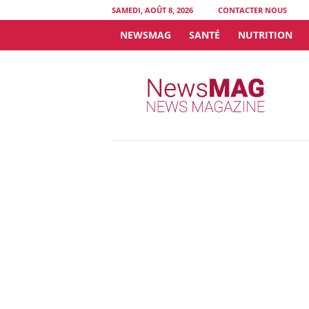
SAMEDI, AOÛT 8, 2026
CONTACTER NOUS
NEWSMAG
SANTÉ
NUTRITION
N
e
w
s
M
A
G