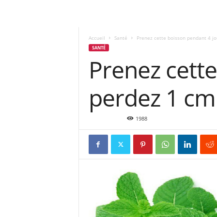
Accueil
Santé
Prenez cette boisson pendant 4 jou
SANTÉ
Prenez cette
perdez 1 cm 
Juin 6, 2016
1988