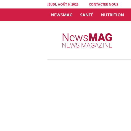
JEUDI, AOÛT 6, 2026
CONTACTER NOUS
NEWSMAG
SANTÉ
NUTRITION
N
e
w
s
M
A
G