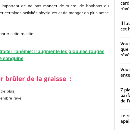
card
st important de ne pas manger de sucre, de bonbons ou
révèl
uer certaines activités physiques et de manger en plus petite
Il l
cet h
arer cette recette :
Vous
que 
raiter l’anémie: Il augmente les globules rouges
révé
le sanguine
Vous
ente
 brûler de la graisse :
7 pl
tre plus)
parf
ngembre rayé
de l’
Le r
apai