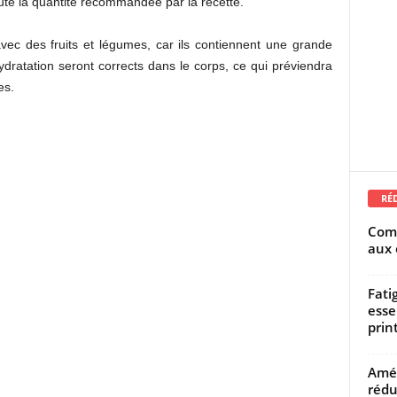
oute la quantité recommandée par la recette.
vec des fruits et légumes, car ils contiennent une grande
ydratation seront corrects dans le corps, ce qui préviendra
es.
RÉ
Comm
aux 
Fati
esse
prin
Amél
rédu