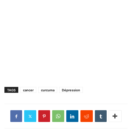
TAGS
cancer
curcuma
Dépression