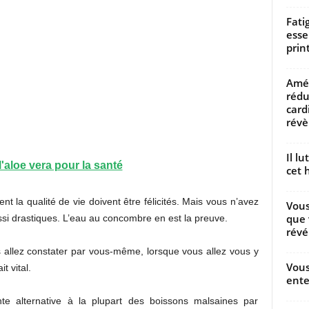
Fati
esse
prin
Amél
rédu
card
révèl
Il l
l'aloe vera pour la santé
cet h
nt la qualité de vie doivent être félicités. Mais vous n’avez
Vous
que 
i drastiques. L’eau au concombre en est la preuve.
révé
 allez constater par vous-même, lorsque vous allez vous y
Vous
t vital.
ente
te alternative à la plupart des boissons malsaines par