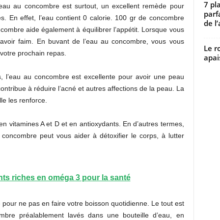
7 pl
L’eau au concombre est surtout, un excellent remède pour
parf
ies. En effet, l’eau contient 0 calorie. 100 gr de concombre
de l’
ncombre aide également à équilibrer l’appétit. Lorsque vous
avoir faim. En buvant de l’eau au concombre, vous vous
Le r
 votre prochain repas.
apai
s, l’eau au concombre est excellente pour avoir une peau
i contribue à réduire l’acné et autres affections de la peau. La
lle les renforce.
n vitamines A et D et en antioxydants. En d’autres termes,
concombre peut vous aider à détoxifier le corps, à lutter
nts riches en oméga 3 pour la santé
 pour ne pas en faire votre boisson quotidienne. Le tout est
mbre préalablement lavés dans une bouteille d’eau, en