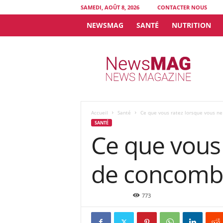
SAMEDI, AOÛT 8, 2026
CONTACTER NOUS
NEWSMAG
SANTÉ
NUTRITION
N
e
w
s
M
A
G
Accueil
Santé
Ce que vous ratez lorsque vous n
SANTÉ
Ce que vous
de concombr
Août 3, 2015
773