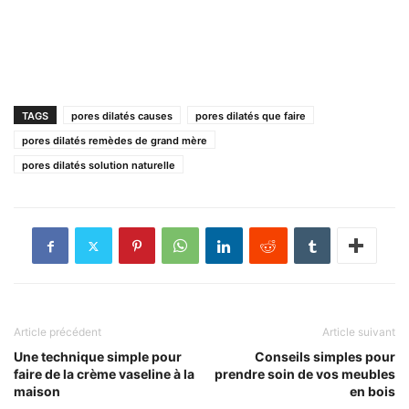
TAGS
pores dilatés causes
pores dilatés que faire
pores dilatés remèdes de grand mère
pores dilatés solution naturelle
Article précédent
Article suivant
Une technique simple pour
Conseils simples pour
faire de la crème vaseline à la
prendre soin de vos meubles
maison
en bois