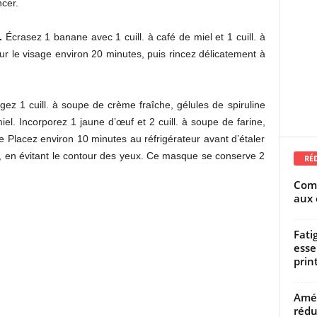
cer.
.
Écrasez 1 banane avec 1 cuill. à café de miel et 1 cuill. à
r le visage environ 20 minutes, puis rincez délicatement à
ez 1 cuill. à soupe de crème fraîche, gélules de spiruline
 miel. Incorporez 1 jaune d’œuf et 2 cuill. à soupe de farine,
ce Placez environ 10 minutes au réfrigérateur avant d’étaler
u, en évitant le contour des yeux. Ce masque se conserve 2
RÉ
Comm
aux 
Fati
esse
prin
Amél
rédu