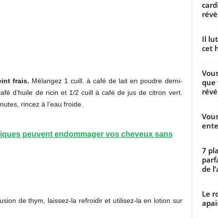
card
révèl
Il l
cet h
Vous
int frais.
Mélangez 1 cuill. à café de lait en poudre demi-
que 
révé
afé d’huile de ricin et 1/2 cuill à café de jus de citron vert.
nutes, rincez à l’eau froide.
Vous
ente
ratiques peuvent endommager vos cheveux sans
7 pl
parf
de l’
Le r
sion de thym, laissez-la refroidir et utilisez-la en lotion sur
apai