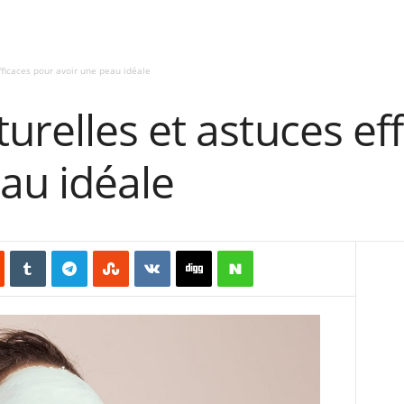
ficaces pour avoir une peau idéale
relles et astuces ef
au idéale