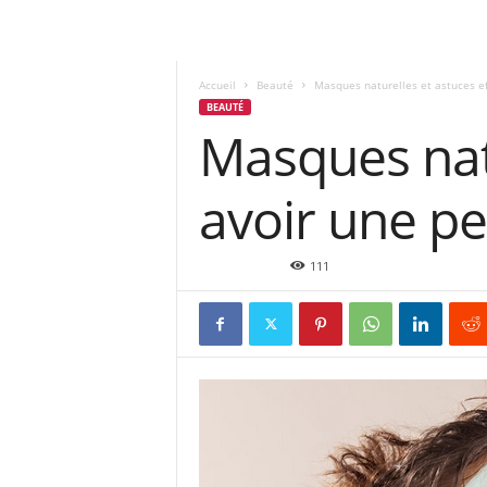
Accueil
Beauté
Masques naturelles et astuces ef
BEAUTÉ
Masques natu
avoir une pe
Sep 10, 2021
111