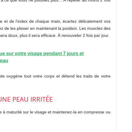
 ce que vous ne puissiez plus… A répéter au moins 2 fois
e et de l’index de chaque main, écartez délicatement vos
ez de les plisser en maintenant la position. Les muscles des
ra doux, plus il sera efficace. À renouveler 2 fois par jour.
e sur votre visage pendant 7 jours et
peau
te oxygène tout votre corps et détend les traits de votre
UNE PEAU IRRITÉE
e à maturité sur le visage et maintenez-la en compresse ou