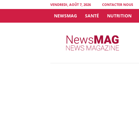
VENDREDI, AOÛT 7, 2026
CONTACTER NOUS
NEWSMAG
SANTÉ
NUTRITION
N
e
w
s
M
A
G