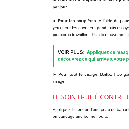
►
Pour le cou.
Répétez « XOXO » jusqu’à
par jour.
►
Pour les paupières.
À l’aide du pouc
yeux pour les ouvrir en grand, puis essay
paupières travaillent. Plus le mouvement se
VOIR PLUS:
Appliquez ce masqu
découvrez ce qui arrive à votre 
►
Pour tout le visage.
Baillez ! Ce ges
visage.
LE SOIN FRUITÉ CONTRE 
Appliquez l’intérieur d’une peau de banan
en bandage une bonne heure.