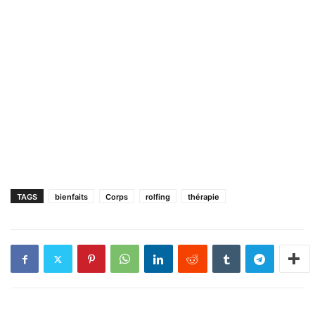
TAGS
bienfaits
Corps
rolfing
thérapie