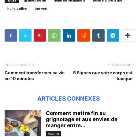
TAGS
graines de lin
huile de vitamine E
huile d’arbre à thé
huile d’olive
thé vert
Article précédent
Article suivant
Comment transformer sa vie
5 Signes que votre corps est
en 10 minutes
toxique
ARTICLES CONNEXES
Comment mettre fin au
grignotage et aux envies de
manger entre...
MAIGRIR