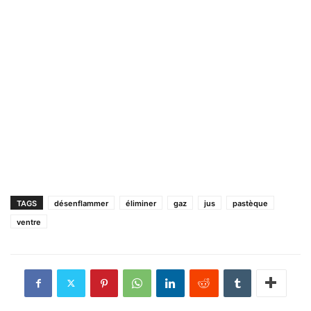
TAGS
désenflammer
éliminer
gaz
jus
pastèque
ventre