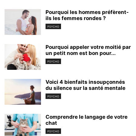
Pourquoi les hommes préfèrent-
ils les femmes rondes ?
PSYCHO
Pourquoi appeler votre moitié par
un petit nom est bon pour...
PSYCHO
Voici 4 bienfaits insoupçonnés
du silence sur la santé mentale
PSYCHO
Comprendre le langage de votre
chat
PSYCHO