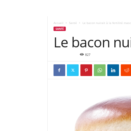
Accueil
Santé
Le bacon nuirait à la fertilité mas
SANTÉ
Le bacon nuir
Août 17, 2015
827