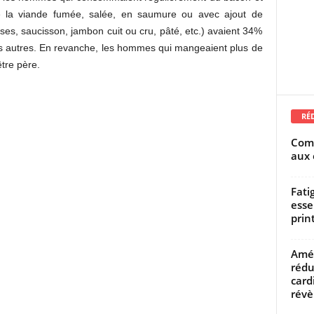
re la viande fumée, salée, en saumure ou avec ajout de
ses, saucisson, jambon cuit ou cru, pâté, etc.) avaient 34%
es autres. En revanche, les hommes qui mangeaient plus de
tre père.
RÉ
Comm
aux 
Fati
esse
prin
Amél
rédu
card
révèl