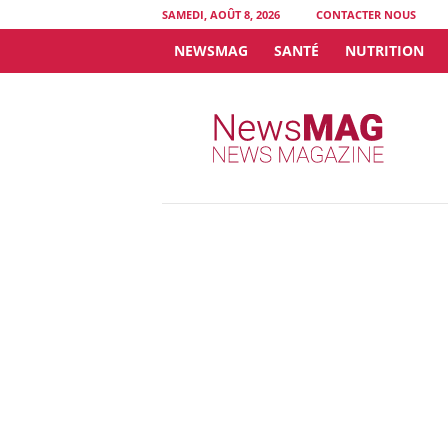
SAMEDI, AOÛT 8, 2026
CONTACTER NOUS
NEWSMAG
SANTÉ
NUTRITION
N
e
w
s
M
A
G