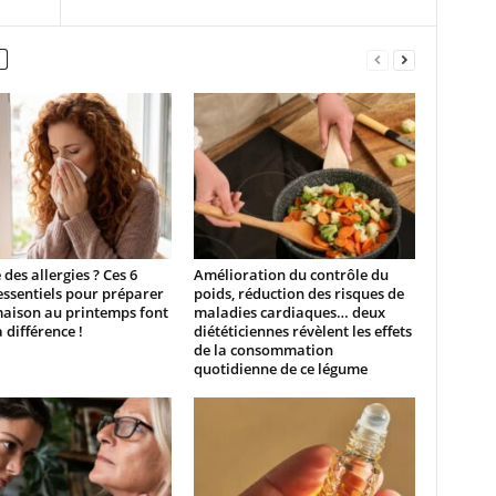
 des allergies ? Ces 6
Amélioration du contrôle du
essentiels pour préparer
poids, réduction des risques de
maison au printemps font
maladies cardiaques… deux
a différence !
diététiciennes révèlent les effets
de la consommation
quotidienne de ce légume