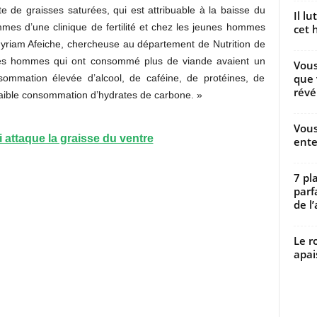
 de graisses saturées, qui est attribuable à la baisse du
Il l
es d’une clinique de fertilité et chez les jeunes hommes
cet h
Myriam Afeiche, chercheuse au département de Nutrition de
«Les hommes qui ont consommé plus de viande avaient un
Vous
que 
ommation élevée d’alcool, de caféine, de protéines, de
révé
s faible consommation d’hydrates de carbone. »
Vous
i attaque la graisse du ventre
ente
7 pl
parf
de l’
Le r
apai