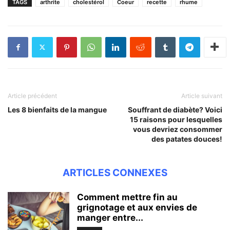
TAGS
arthrite
cholestérol
Coeur
recette
rhume
Article précédent
Article suivant
Les 8 bienfaits de la mangue
Souffrant de diabète? Voici
15 raisons pour lesquelles
vous devriez consommer
des patates douces!
ARTICLES CONNEXES
Comment mettre fin au
grignotage et aux envies de
manger entre...