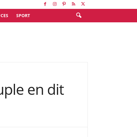
CES
SPORT
uple en dit