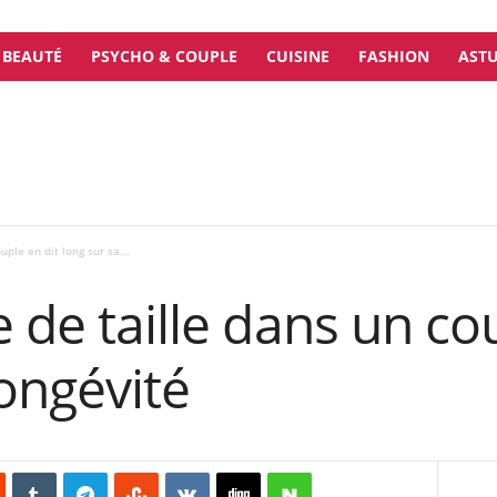
BEAUTÉ
PSYCHO & COUPLE
CUISINE
FASHION
ASTU
uple en dit long sur sa...
e de taille dans un co
longévité