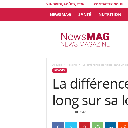
VENDREDI, AOÛT 7, 2026
CONTACTER NOUS
NEWSMAG
SANTÉ
NUTRITION
N
e
w
s
M
A
G
Accueil
Psycho
La différence de taille dans un co
PSYCHO
La différenc
long sur sa 
Déc 7, 2015
1264