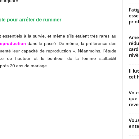
pourquoi ».
Fati
esse
le pour arrêter de ruminer
prin
 essentiels à la survie, et même s’ils étaient très rares au
Amél
rédu
reproduction
dans le passé. De même, la préférence des
card
nté leur capacité de reproduction ». Néanmoins, l’étude
révèl
nce de hauteur et le bonheur de la femme s’affaiblit
après 20 ans de mariage.
Il l
cet h
Vous
que 
révé
Vous
ente