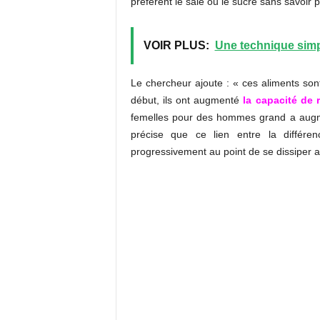
préfèrent le salé ou le sucré sans savoir 
VOIR PLUS:
Une technique simp
Le chercheur ajoute : « ces aliments sont
début, ils ont augmenté
la capacité de 
femelles pour des hommes grand a augme
précise que ce lien entre la différe
progressivement au point de se dissiper 