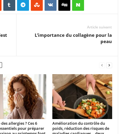
Article suivant
’est
L’importance du collagène pour la
peau
 des allergies ? Ces 6
Amélioration du contrôle du
essentiels pour préparer
poids, réduction des risques de
maison au printemps font
maladies cardiaques… deux