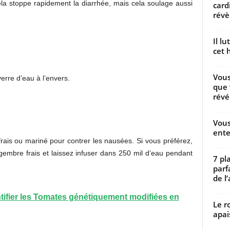
la stoppe rapidement la diarrhée, mais cela soulage aussi
card
révèl
Il l
cet h
Vous
erre d’eau à l’envers.
que 
révé
Vous
ente
ais ou mariné pour contrer les nausées. Si vous préférez,
gembre frais et laissez infuser dans 250 mil d’eau pendant
7 pl
parf
de l’
tifier les Tomates génétiquement modifiées en
Le r
apai