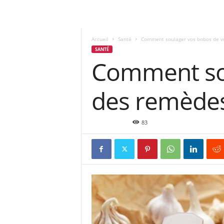
Accueil
Santé
Comment soulager vos bobos de v
SANTÉ
Comment sou
des remèdes
Avr 18, 2022
83