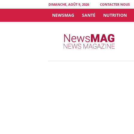
DIMANCHE, AOÛT 9, 2026
CONTACTER NOUS
NEWSMAG
SANTÉ
NUTRITION
N
e
w
s
M
A
G