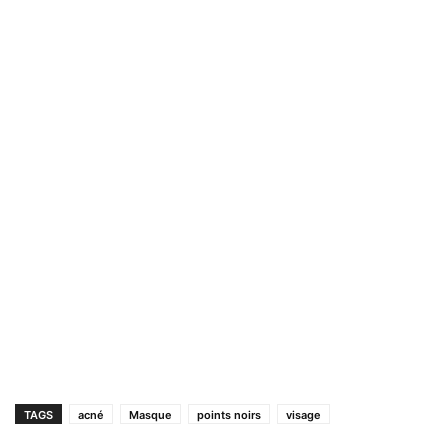
TAGS
acné
Masque
points noirs
visage