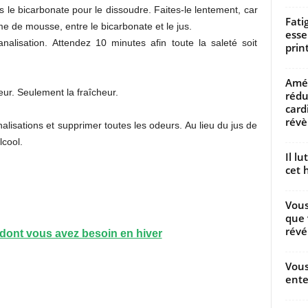
ns le bicarbonate pour le dissoudre. Faites-le lentement, car
Fati
rme de mousse, entre le bicarbonate et le jus.
esse
alisation. Attendez 10 minutes afin toute la saleté soit
prin
Amél
eur. Seulement la fraîcheur.
rédu
card
révèl
nalisations et supprimer toutes les odeurs. Au lieu du jus de
lcool.
Il l
cet h
Vous
que 
révé
 dont vous avez besoin en hiver
Vous
ente