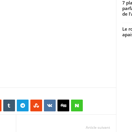
7 pl
parf
de l’
Le r
apai
Article suivant