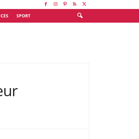
CES
SPORT
eur