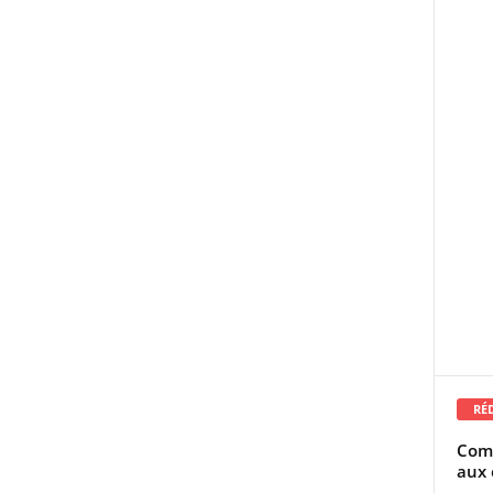
RÉ
Comm
aux 