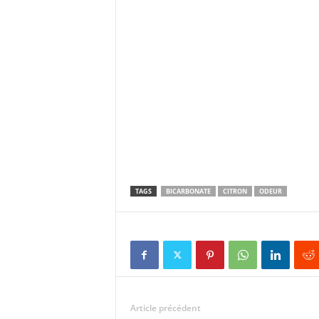
TAGS
BICARBONATE
CITRON
ODEUR
Article précédent