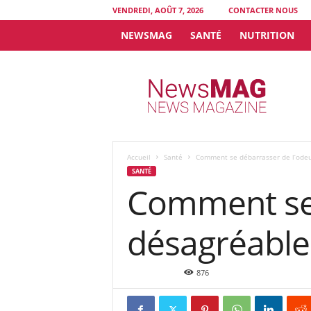
VENDREDI, AOÛT 7, 2026
CONTACTER NOUS
NEWSMAG
SANTÉ
NUTRITION
N
e
w
s
M
A
G
Accueil
Santé
Comment se débarrasser de l’odeur
SANTÉ
Comment se 
désagréable 
Avr 13, 2015
876