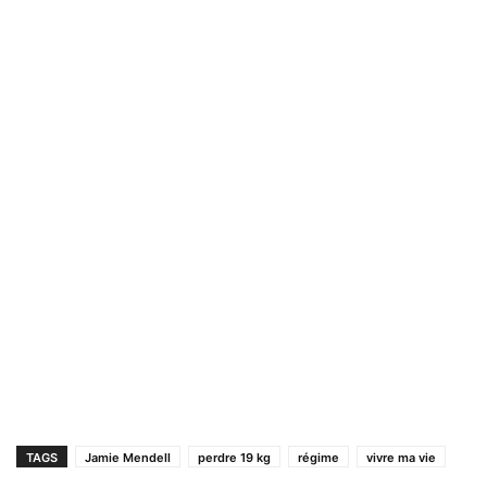
TAGS
Jamie Mendell
perdre 19 kg
régime
vivre ma vie