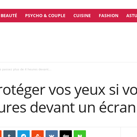
BEAUTÉ
PSYCHO & COUPLE
CUISINE
FASHION
ASTU
 passez plus de 4 heures devant...
téger vos yeux si v
eures devant un écran