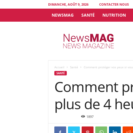
DIMANCHE, AOÛT 9, 2026
CONTACTER NOUS
NEWSMAG
SANTÉ
NUTRITION
N
e
w
s
M
A
G
Accueil
Santé
Comment protéger vos yeux si vous
SANTÉ
Comment pro
plus de 4 h
Août 16, 2015
1897