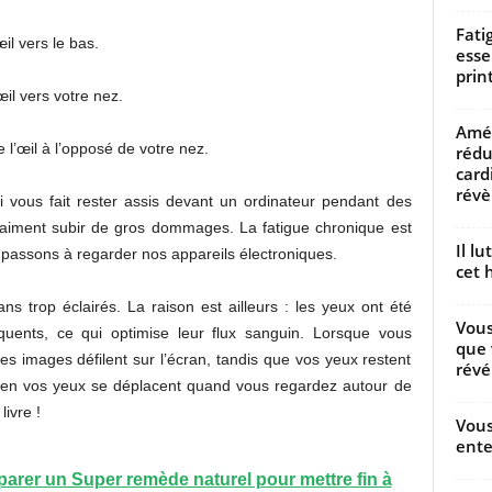
Fati
il vers le bas.
esse
prin
œil vers votre nez.
Amél
 l’œil à l’opposé de votre nez.
rédu
card
révèl
 vous fait rester assis devant un ordinateur pendant des
raiment subir de gros dommages. La fatigue chronique est
Il l
 passons à regarder nos appareils électroniques.
cet h
ns trop éclairés. La raison est ailleurs : les yeux ont été
Vous
uents, ce qui optimise leur flux sanguin. Lorsque vous
que 
les images défilent sur l’écran, tandis que vos yeux restent
révé
mbien vos yeux se déplacent quand vous regardez autour de
livre !
Vous
ente
arer un Super remède naturel pour mettre fin à