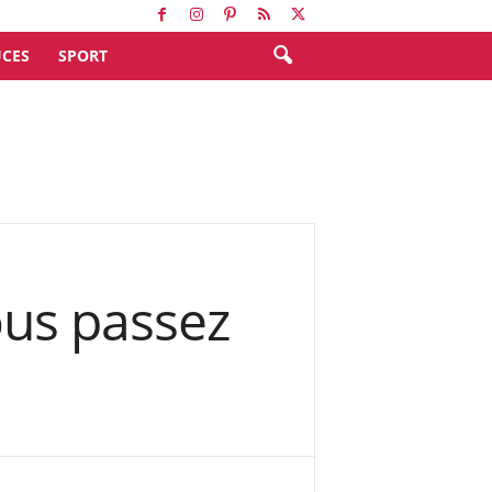
CES
SPORT
ous passez