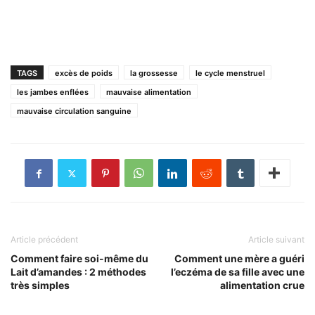
TAGS
excès de poids
la grossesse
le cycle menstruel
les jambes enflées
mauvaise alimentation
mauvaise circulation sanguine
Article précédent
Article suivant
Comment faire soi-même du
Comment une mère a guéri
Lait d’amandes : 2 méthodes
l’eczéma de sa fille avec une
très simples
alimentation crue