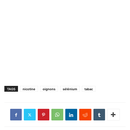
TAGS
nicotine
oignons
sélénium
tabac