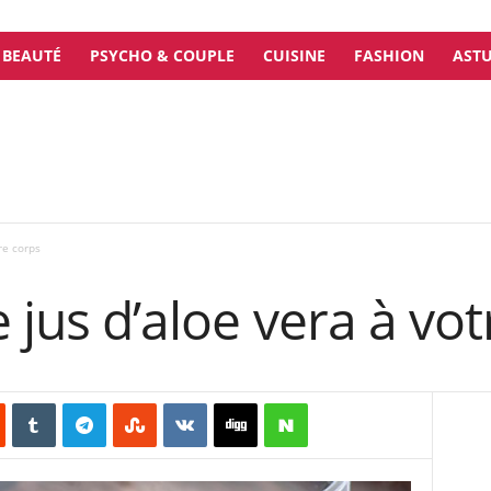
BEAUTÉ
PSYCHO & COUPLE
CUISINE
FASHION
ASTU
re corps
e jus d’aloe vera à vo