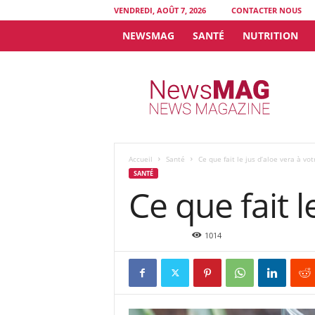
VENDREDI, AOÛT 7, 2026
CONTACTER NOUS
NEWSMAG
SANTÉ
NUTRITION
N
e
w
s
M
A
G
Accueil
Santé
Ce que fait le jus d’aloe vera à vot
SANTÉ
Ce que fait l
Août 26, 2015
1014