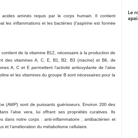
Le r
 acides aminés requis par le corps humain. Il contient
apai
at les inflammations et les bactéries (l’aspirine est formée
i contient de la vitamine B12, nécessaire à la production de
nt des vitamines A, C, E, B1, B2, B3 (niacine) et B6, de
mines A, C et E permettent l’activité antioxydante de l’aloe
holine et les vitamines du groupe B sont nécessaires pour la
loe (AMP) sont de puissants guérisseurs. Environ 200 des
ns l’aloe vera, lui offrant ses propriétés curatives. Ils
 dans notre corps : anti-inflammatoire ; antibactérien et
sus et l’amélioration du métabolisme cellulaire.