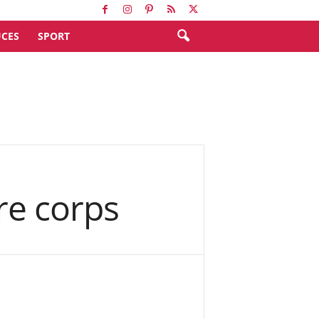
CES
SPORT
tre corps