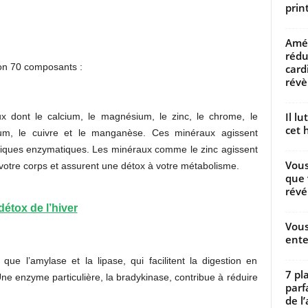
prin
Amél
rédu
ron 70 composants :
card
révèl
Il l
 dont le calcium, le magnésium, le zinc, le chrome, le
cet h
sium, le cuivre et le manganèse. Ces minéraux agissent
liques enzymatiques. Les minéraux comme le zinc agissent
Vous
votre corps et assurent une détox à votre métabolisme.
que 
révé
 détox de l’hiver
Vous
ente
que l’amylase et la lipase, qui facilitent la digestion en
7 pl
ne enzyme particulière, la bradykinase, contribue à réduire
parf
de l’