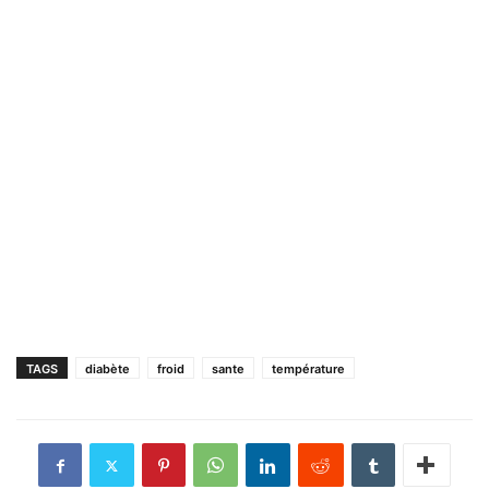
TAGS
diabète
froid
sante
température