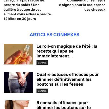
La façon la plus facile de
Comment utiliser le jus
perdre du poids ! Une
d’oignon pour la croissance
cuillère à soupe de cet
des cheveux
aliment vous aidera à perdre
12 kilos en 30 jours
ARTICLES CONNEXES
Le roll-on magique de l’été : la
recette qui apaise
immédiatement...
BEAUTÉ
Quatre astuces efficaces pour
éliminer définitivement les
boutons sur les fesses
BEAUTÉ
5 conseils efficaces pour
éliminer les boutons sur le