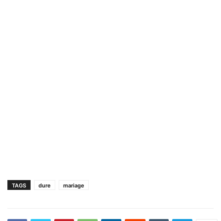
TAGS
dure
mariage