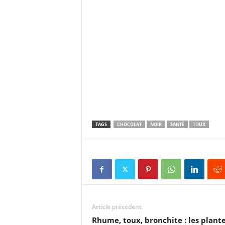
TAGS
CHOCOLAT
NOIR
SANTE
TOUX
Article précédent
Rhume, toux, bronchite : les plant