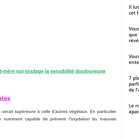
Il l
cet h
Vous
que 
révé
Vous
ente
-mère qui soulage la sensibilité douloureuse
7 pl
parf
de l’
ntes
Le r
apai
 serait supérieure à celle d’autres végétaux. En particulier
 nutriment capable de prévenir l’oxydation du mauvais