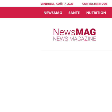
VENDREDI, AOÛT 7, 2026
CONTACTER NOUS
NEWSMAG
SANTÉ
NUTRITION
N
e
w
s
M
A
G