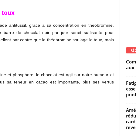
e toux
mède antitussif, grâce à sa concentration en théobromine.
 barre de chocolat noir par jour serait suffisante pour
ppellent par contre que la théobromine soulage la toux, mais
RÉ
Comm
aux 
ine et phosphore, le chocolat est agit sur notre humeur et
Plus sa teneur en cacao est importante, plus ses vertus
Fati
esse
prin
Amél
rédu
card
révèl