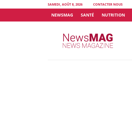
SAMEDI, AOÛT 8, 2026
CONTACTER NOUS
NEWSMAG
SANTÉ
NUTRITION
N
e
w
s
M
A
G