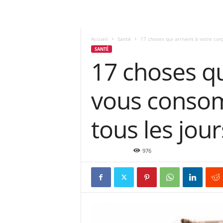
Accueil
Santé
17 choses qui arrivent à votre co
SANTÉ
17 choses qu
vous consom
tous les jour
Juin 28, 2015
976