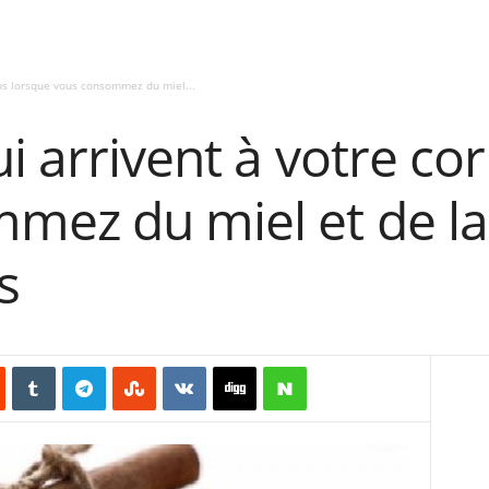
rps lorsque vous consommez du miel...
i arrivent à votre co
mez du miel et de la
s