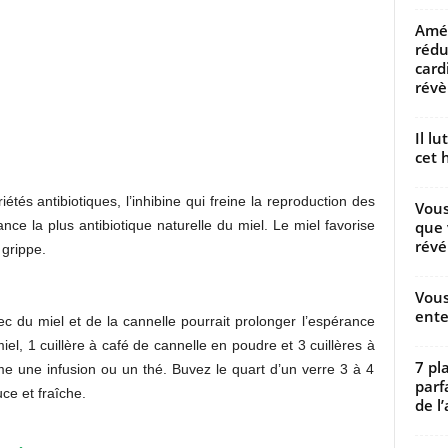
Amél
rédu
card
révèl
Il l
cet h
étés antibiotiques, l’inhibine qui freine la reproduction des
Vous
que 
ance la plus antibiotique naturelle du miel. Le miel favorise
révé
 grippe.
Vous
ente
 du miel et de la cannelle pourrait prolonger l’espérance
el, 1 cuillère à café de cannelle en poudre et 3 cuillères à
7 pl
 une infusion ou un thé. Buvez le quart d’un verre 3 à 4
parf
ce et fraîche.
de l’