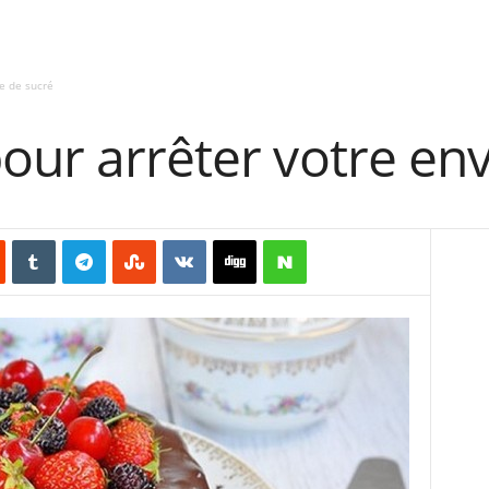
e de sucré
our arrêter votre env