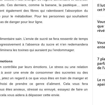
Il l
uits. Ces derniers, comme la banane, la pastèque… sont
cet h
nent également des fibres qui ralentissent l’absorption du
 pour le métaboliser. Pour les personnes qui souhaitent
Vous
pas de danger pour leur ligne.
que 
révé
limentaire sain. L’envie de sucré se fera ressentir de temps
Vous
progressivement à l’absence du sucre et n’en redemandera
ente
t éliminera les toxines qui auraient pu l’endommager.
7 pl
émotions
parf
n contrôlée par leurs émotions. Le stress ou une relation
de l’
er à avoir une envie de consommer des sucreries ou des
, jetez un regard à ce que vous êtes en train de manger et
Le r
apai
oisi de prendre ce genre d’aliment. Cela vous fera
ous êtes anxieux, stressé ou ennuyé, essayez de faire un
cela vous aidera à dépasser cette envie.