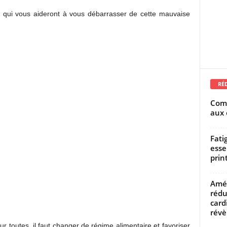
ls qui vous aideront à vous débarrasser de cette mauvaise
RÉ
Comm
aux 
Fati
esse
prin
Amél
rédu
card
révèl
r toutes, il faut changer de régime alimentaire et favoriser