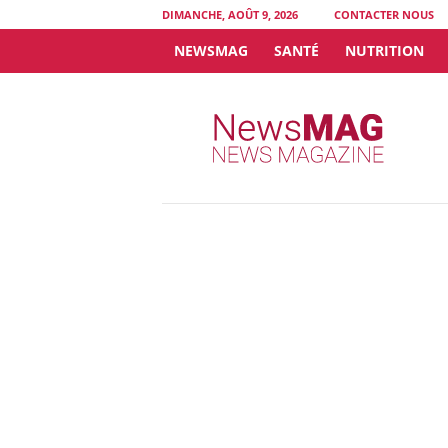
DIMANCHE, AOÛT 9, 2026
CONTACTER NOUS
NEWSMAG
SANTÉ
NUTRITION
N
e
w
s
M
A
G